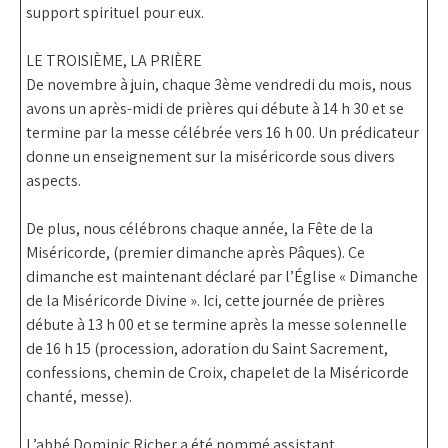
support spirituel pour eux.
LE TROISIÈME, LA PRIÈRE
De novembre à juin,
chaque 3ème vendredi du mois
, nous
avons un
après-midi de prières
qui débute à
14 h 30
et se
termine par la
messe célébrée vers 16 h 00
. Un prédicateur
donne un enseignement sur la miséricorde sous divers
aspects.
De plus, nous célébrons chaque année, la
Fête de la
Miséricorde
, (premier dimanche après Pâques). Ce
dimanche est maintenant déclaré par l’Église « Dimanche
de la Miséricorde Divine ». Ici,
cette journée de prières
débute à 13 h 00 et se termine après la messe solennelle
de 16 h 15
(procession, adoration du Saint Sacrement,
confessions, chemin de Croix, chapelet de la Miséricorde
chanté, messe).
L’
abbé Dominic Richer
a été nommé assistant