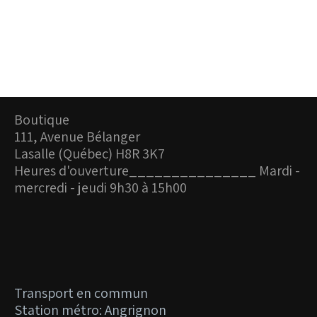
Boutique
111, Avenue Bélanger
Lasalle (Québec) H8R 3K7
Heures d'ouverture_
______________ Mardi -
mercredi - jeudi 9h30 à 15h00
Transport en commun
Station métro: Angrignon